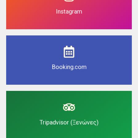
Instagram
Book Now
Booking.com
Visit us
Tripadvisor (Ξενώνες)