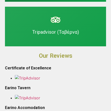
Visit us
Tripadvisor (Ταβέρνα)
Our Reviews
Certificate of Excellence
Earino Tavern
Earino Accomodation