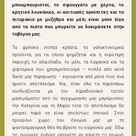
μπουμπουριστοί, το σφουγγάτο με χόρτα, το
κρητικό λουκάνικο, οι ασιτιανές αγνόπιτες και τα
πιταράκια με μυζήθρα και μέλι είναι μόνο λίγα
από τα πιάτα που μπορείτε να δοκιμάσετε στην
ταβέρνα μας.
Τα φρέσκα ντόπια κρέατα, τα γαλακτοκομικά
προϊόντα, για τα οποία φημίζεται και η ευρύτερη
περιοχή, το ελαιόλαδο, το μέλι, τα λαχανικά και τα
χορταρικά που χρησιμοποιούμε – πολλά από αυτά
δικής μας παραγωγής – εγγυώνται από μόνα τους ένα
άριστο αποτέλεσμα. Και, όταν όλα τα παραπάνω
συνδυάζονται με τον παραδοσιακό τρόπο
μαγειρέματος από τις συγχωριανές μας μαγείρισσες
την Κατερίνα και τη Μαρία τότε το αποτέλεσμα δε
μπορεί παρά να είναι απολύτως σπιτικό. Στον
προαύλιο χώρο του ξενώνα μας με τη
φαντασμαγορική θέα θα βρείτε το καφενείο μας. Εδώ
τις όμορφες ημέρες μπορείτε να πάρετε το πρωινό